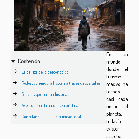
En un
Contenido
mundo
donde el
La belleza de lo desconocido
turismo
Redescubriendo la historia a través de sus calles
masivo ha
tocado
Sabores que narran historias
casi cada
Aventuras en la naturaleza prístina
rincón del
planeta,
Conectando con la comunidad local
todavía
existen
secretos