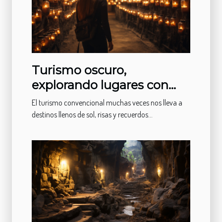
Turismo oscuro,
explorando lugares con
pasado trágico
El turismo convencional muchas veces nos lleva a
destinos llenos de sol, risas y recuerdos...